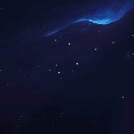
福利待遇：
■ 外地员工提供住宿并享受国家规定的节假日；
■ 公司将提供富有竞争力的岗位及优厚的待遇，
应届毕业生4000元起，可带薪休假；
■ 一经录用，签订劳动合同后缴纳五险一金，根据
应聘者请将简历以电子邮件方式发送至本公司，我
单位：华体会体育-华体会(中国)
地址：山东省烟台市芝罘区只楚路62-39号
邮政编码：264000
联系电话：0535-6517888 人事部
招聘邮件：xinpengjobs@163.com