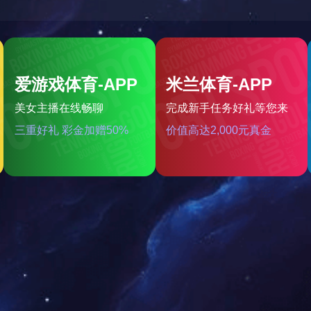
业、团队合作精神。
人每年薪金待遇递增500元，
师证书者每人每年薪金待遇递增1000元。
心强；