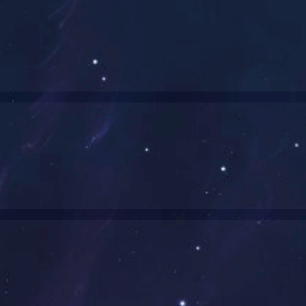
职位
招聘人数
学历要求
专业
术员
10人
本科以上
采矿工
术员
10人
专科以上
矿山测
术员
10人
本科以上
矿井建