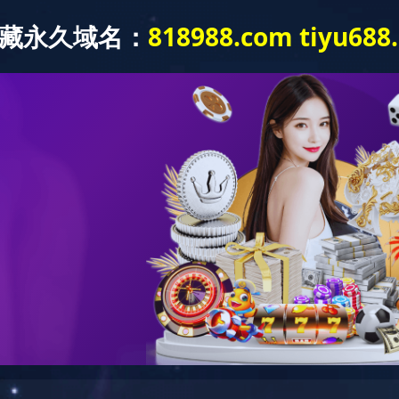
华体会体育
公司动态
工程展示
安全生产